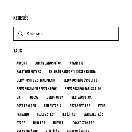
KERESÉS
TAGS
advent
Arany János utca
Aranytíz
Balatonfenyves
Belgrád Rakparti Idősek Klubja
Belvárosi Fesztivál Piknik
Belvárosi Közösségi Tér
Belvárosi Művészeti Napok
Belvárosi Polgári Szalon
BKT
BLESZ
Cukor utca
Déli Váci utca
Egyetem tér
emléktábla
Erzsébet tér
etűd
farsang
fejlesztés
felújítás
Garibaldi köz
gyász
Hild tér
húsvét
idősköszöntés
Kalandozások
kiállítás
megemlékezés