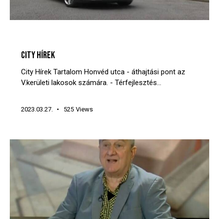
CITY HÍREK
VIDEÓTÁR
CITY HÍREK
City Hírek Tartalom Honvéd utca - áthajtási pont az
V.kerületi lakosok számára. - Térfejlesztés…
2023.03.27.
525
Views