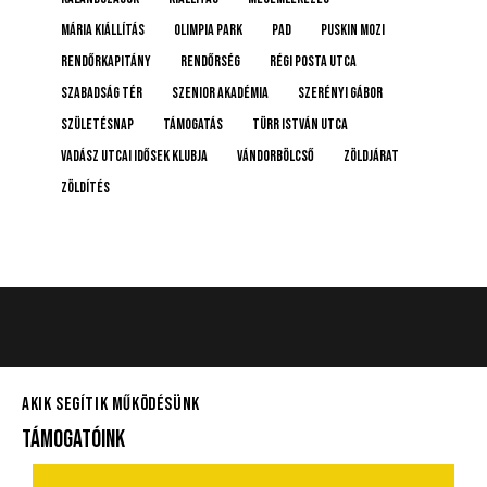
Mária kiállítás
Olimpia Park
pad
Puskin mozi
rendőrkapitány
rendőrség
Régi posta utca
Szabadság tér
Szenior Akadémia
Szerényi Gábor
születésnap
támogatás
Türr István utca
Vadász Utcai Idősek Klubja
Vándorbölcső
Zöldjárat
Zöldítés
AKIK SEGÍTIK MŰKÖDÉSÜNK
TÁMOGATÓINK