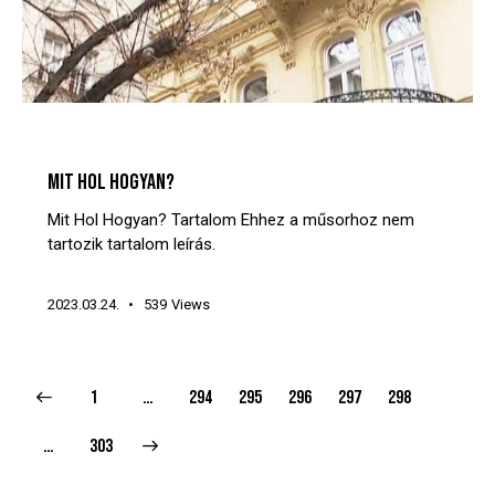
MIT? HOL? HOGYAN?
VIDEÓTÁR
MIT HOL HOGYAN?
Mit Hol Hogyan? Tartalom Ehhez a műsorhoz nem
tartozik tartalom leírás.
2023.03.24.
539
Views
1
…
294
295
296
297
298
>
…
303