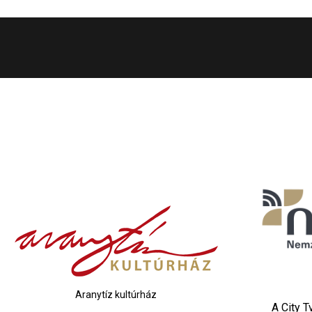
Aranytíz kultúrház
A City 