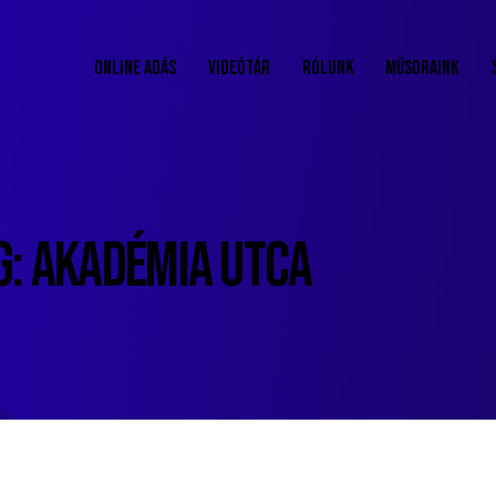
ONLINE ADÁS
VIDEÓTÁR
RÓLUNK
MŰSORAINK
G: AKADÉMIA UTCA