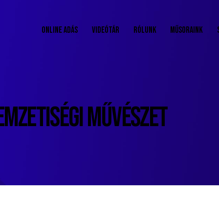
ONLINE ADÁS
VIDEÓTÁR
RÓLUNK
MŰSORAINK
EMZETISÉGI MŰVÉSZET