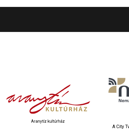
Aranytíz kultúrház
A City 