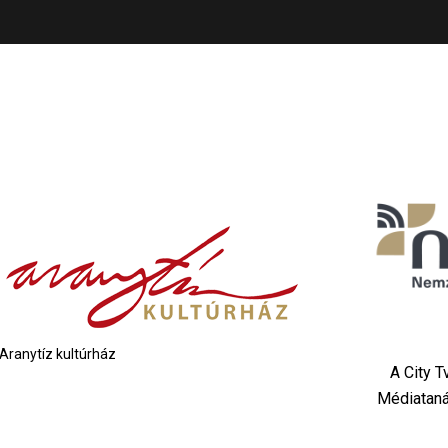
Aranytíz kultúrház
A City 
Médiataná