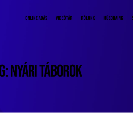
ONLINE ADÁS
VIDEÓTÁR
RÓLUNK
MŰSORAINK
G: NYÁRI TÁBOROK