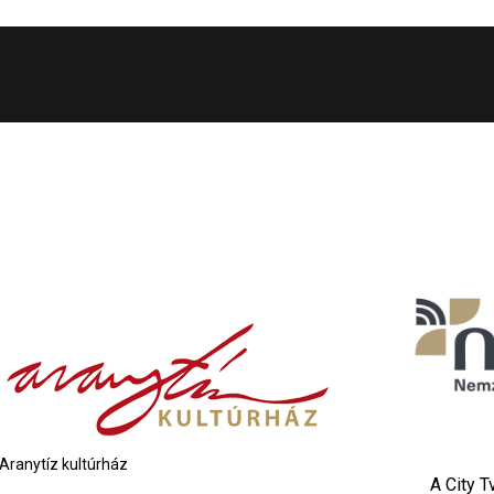
Aranytíz kultúrház
A City 