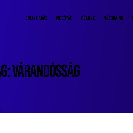
ONLINE ADÁS
VIDEÓTÁR
RÓLUNK
MŰSORAINK
AG: VÁRANDÓSSÁG