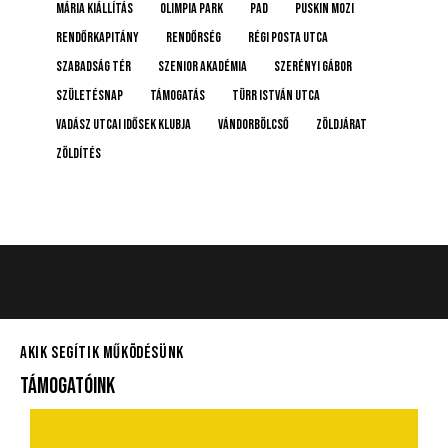
Mária kiállítás
Olimpia Park
pad
Puskin mozi
rendőrkapitány
rendőrség
Régi posta utca
Szabadság tér
Szenior Akadémia
Szerényi Gábor
születésnap
támogatás
Türr István utca
Vadász Utcai Idősek Klubja
Vándorbölcső
Zöldjárat
Zöldítés
AKIK SEGÍTIK MŰKÖDÉSÜNK
TÁMOGATÓINK