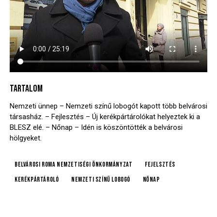
TARTALOM
Nemzeti ünnep – Nemzeti színű lobogót kapott több belvárosi
társasház. – Fejlesztés – Új kerékpártárolókat helyeztek ki a
BLESZ elé. – Nőnap – Idén is köszöntötték a belvárosi
hölgyeket.
Belvárosi Roma Nemzetiségi Önkormányzat
fejelsztés
kerékpártároló
nemzeti színű lobogó
Nőnap