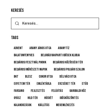
KERESÉS
TAGS
advent
Arany János utca
Aranytíz
Balatonfenyves
Belgrád Rakparti Idősek Klubja
Belvárosi Fesztivál Piknik
Belvárosi Közösségi Tér
Belvárosi Művészeti Napok
Belvárosi Polgári Szalon
BKT
BLESZ
Cukor utca
Déli Váci utca
Egyetem tér
emléktábla
Erzsébet tér
etűd
farsang
fejlesztés
felújítás
Garibaldi köz
gyász
Hild tér
húsvét
idősköszöntés
Kalandozások
kiállítás
megemlékezés