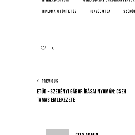
áthaladási pont
Családbarát Önkormányzatok 
diploma kitüntetés
Honvéd utca
szökő
0
PREVIOUS
ETŰD – SZERÉNYI GÁBOR ÍRÁSAI NYOMÁN: CSEH
TAMÁS EMLÉKEZETE