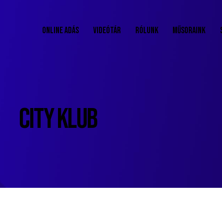
ONLINE ADÁS
VIDEÓTÁR
RÓLUNK
MŰSORAINK
CITY KLUB