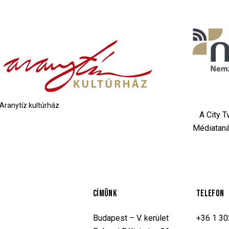
Aranytíz kultúrház
A City 
Médiataná
CÍMÜNK
TELEFON
Budapest – V. kerület
+36 1 3