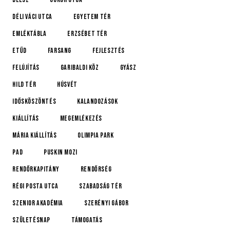
Déli Váci utca
Egyetem tér
emléktábla
Erzsébet tér
etűd
farsang
fejlesztés
felújítás
Garibaldi köz
gyász
Hild tér
húsvét
idősköszöntés
Kalandozások
kiállítás
megemlékezés
Mária kiállítás
Olimpia Park
pad
Puskin mozi
rendőrkapitány
rendőrség
Régi posta utca
Szabadság tér
Szenior Akadémia
Szerényi Gábor
születésnap
támogatás