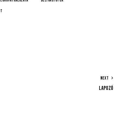
Európai Hálózata
Déli Váci utca
út
NEXT
LAPOZÓ