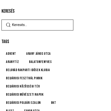
KERESÉS
TAGS
advent
Arany János utca
Aranytíz
Balatonfenyves
Belgrád Rakparti Idősek Klubja
Belvárosi Fesztivál Piknik
Belvárosi Közösségi Tér
Belvárosi Művészeti Napok
Belvárosi Polgári Szalon
BKT
BLESZ
Cukor utca