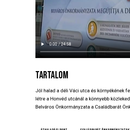
TARTALOM
Jól halad a déli Váci utca és környékének f
létre a Honvéd utcánál a könnyebb közleked
Belváros Önkormányzata a Családbarát Önk