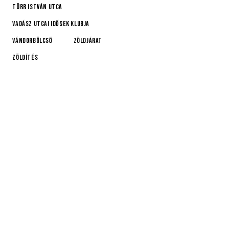
Türr István utca
Vadász Utcai Idősek Klubja
Vándorbölcső
Zöldjárat
Zöldítés