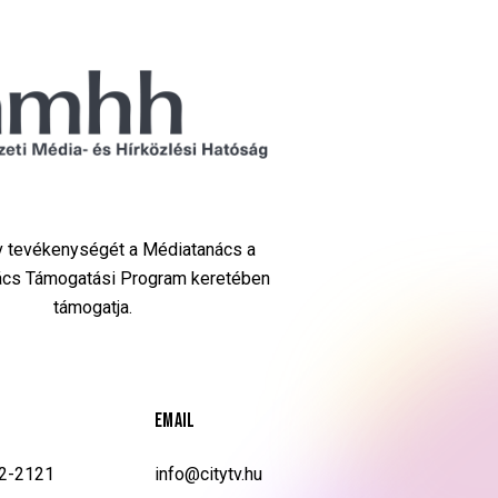
Tv tevékenységét a Médiatanács a
cs Támogatási Program keretében
támogatja.
EMAIL
02-2121
info@citytv.hu