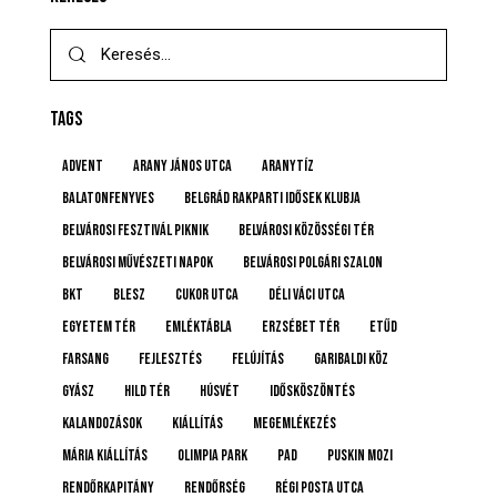
TAGS
advent
Arany János utca
Aranytíz
Balatonfenyves
Belgrád Rakparti Idősek Klubja
Belvárosi Fesztivál Piknik
Belvárosi Közösségi Tér
Belvárosi Művészeti Napok
Belvárosi Polgári Szalon
BKT
BLESZ
Cukor utca
Déli Váci utca
Egyetem tér
emléktábla
Erzsébet tér
etűd
farsang
fejlesztés
felújítás
Garibaldi köz
gyász
Hild tér
húsvét
idősköszöntés
Kalandozások
kiállítás
megemlékezés
Mária kiállítás
Olimpia Park
pad
Puskin mozi
rendőrkapitány
rendőrség
Régi posta utca