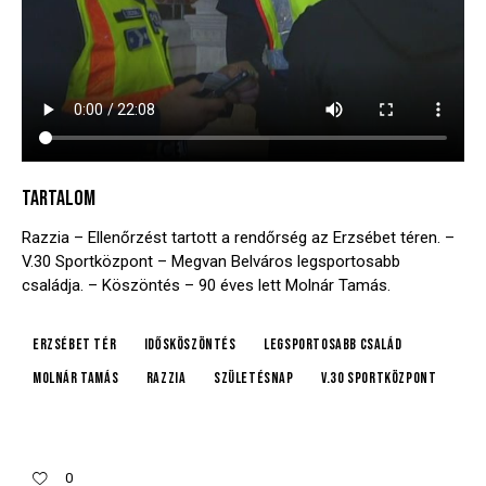
TARTALOM
Razzia – Ellenőrzést tartott a rendőrség az Erzsébet téren. –
V.30 Sportközpont – Megvan Belváros legsportosabb
családja. – Köszöntés – 90 éves lett Molnár Tamás.
Erzsébet tér
idősköszöntés
legsportosabb család
Molnár Tamás
Razzia
születésnap
V.30 Sportközpont
0