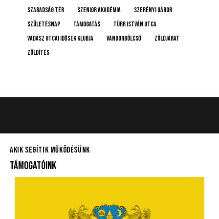
Szabadság tér
Szenior Akadémia
Szerényi Gábor
születésnap
támogatás
Türr István utca
Vadász Utcai Idősek Klubja
Vándorbölcső
Zöldjárat
Zöldítés
AKIK SEGÍTIK MŰKÖDÉSÜNK
TÁMOGATÓINK