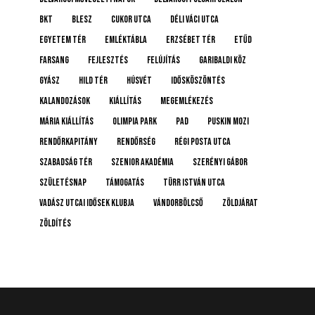
BKT
BLESZ
Cukor utca
Déli Váci utca
Egyetem tér
emléktábla
Erzsébet tér
etűd
farsang
fejlesztés
felújítás
Garibaldi köz
gyász
Hild tér
húsvét
idősköszöntés
Kalandozások
kiállítás
megemlékezés
Mária kiállítás
Olimpia Park
pad
Puskin mozi
rendőrkapitány
rendőrség
Régi posta utca
Szabadság tér
Szenior Akadémia
Szerényi Gábor
születésnap
támogatás
Türr István utca
Vadász Utcai Idősek Klubja
Vándorbölcső
Zöldjárat
Zöldítés