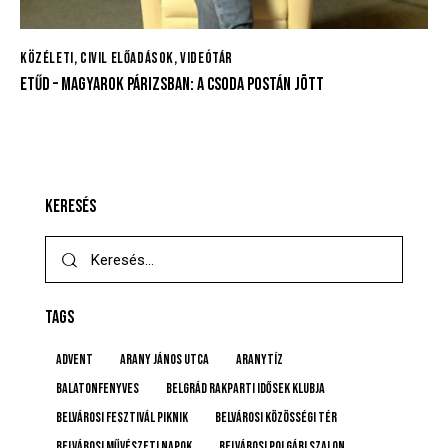
KÖZÉLETI, CIVIL ELŐADÁSOK
,
VIDEÓTÁR
ETŰD – MAGYAROK PÁRIZSBAN: A CSODA POSTÁN JÖTT
KERESÉS
TAGS
advent
Arany János utca
Aranytíz
Balatonfenyves
Belgrád Rakparti Idősek Klubja
Belvárosi Fesztivál Piknik
Belvárosi Közösségi Tér
Belvárosi Művészeti Napok
Belvárosi Polgári Szalon