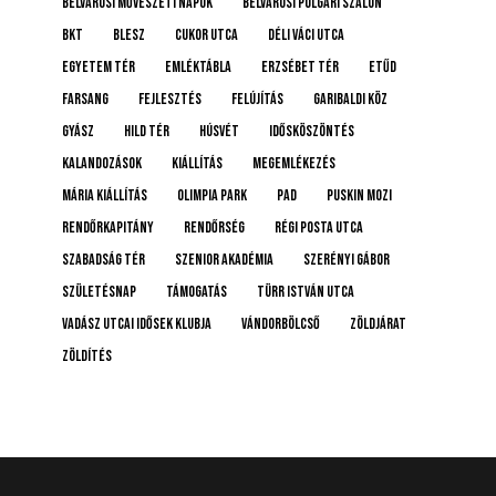
Belvárosi Művészeti Napok
Belvárosi Polgári Szalon
BKT
BLESZ
Cukor utca
Déli Váci utca
Egyetem tér
emléktábla
Erzsébet tér
etűd
farsang
fejlesztés
felújítás
Garibaldi köz
gyász
Hild tér
húsvét
idősköszöntés
Kalandozások
kiállítás
megemlékezés
Mária kiállítás
Olimpia Park
pad
Puskin mozi
rendőrkapitány
rendőrség
Régi posta utca
Szabadság tér
Szenior Akadémia
Szerényi Gábor
születésnap
támogatás
Türr István utca
Vadász Utcai Idősek Klubja
Vándorbölcső
Zöldjárat
Zöldítés