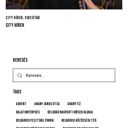
CITY HÍREK
,
VIDEÓTÁR
CITY HÍREK
KERESÉS
TAGS
advent
Arany János utca
Aranytíz
Balatonfenyves
Belgrád Rakparti Idősek Klubja
Belvárosi Fesztivál Piknik
Belvárosi Közösségi Tér