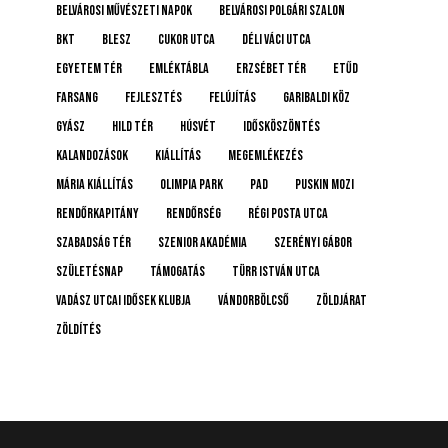
Belvárosi Művészeti Napok
Belvárosi Polgári Szalon
BKT
BLESZ
Cukor utca
Déli Váci utca
Egyetem tér
emléktábla
Erzsébet tér
etűd
farsang
fejlesztés
felújítás
Garibaldi köz
gyász
Hild tér
húsvét
idősköszöntés
Kalandozások
kiállítás
megemlékezés
Mária kiállítás
Olimpia Park
pad
Puskin mozi
rendőrkapitány
rendőrség
Régi posta utca
Szabadság tér
Szenior Akadémia
Szerényi Gábor
születésnap
támogatás
Türr István utca
Vadász Utcai Idősek Klubja
Vándorbölcső
Zöldjárat
Zöldítés