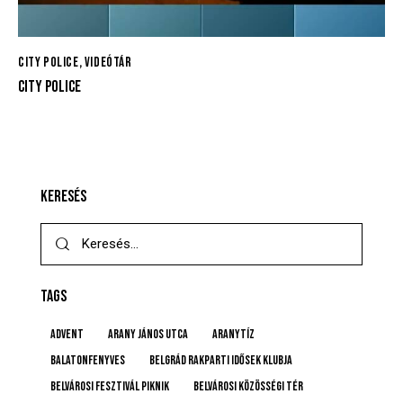
CITY POLICE
,
VIDEÓTÁR
CITY POLICE
KERESÉS
TAGS
advent
Arany János utca
Aranytíz
Balatonfenyves
Belgrád Rakparti Idősek Klubja
Belvárosi Fesztivál Piknik
Belvárosi Közösségi Tér