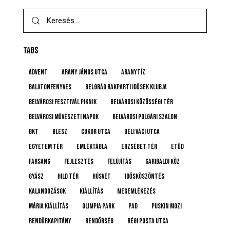
TAGS
advent
Arany János utca
Aranytíz
Balatonfenyves
Belgrád Rakparti Idősek Klubja
Belvárosi Fesztivál Piknik
Belvárosi Közösségi Tér
Belvárosi Művészeti Napok
Belvárosi Polgári Szalon
BKT
BLESZ
Cukor utca
Déli Váci utca
Egyetem tér
emléktábla
Erzsébet tér
etűd
farsang
fejlesztés
felújítás
Garibaldi köz
gyász
Hild tér
húsvét
idősköszöntés
Kalandozások
kiállítás
megemlékezés
Mária kiállítás
Olimpia Park
pad
Puskin mozi
rendőrkapitány
rendőrség
Régi posta utca