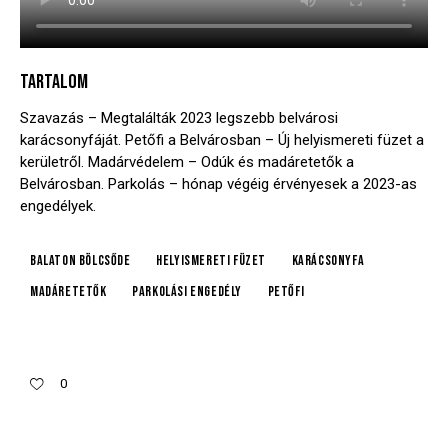
TARTALOM
Szavazás – Megtalálták 2023 legszebb belvárosi
karácsonyfáját. Petőfi a Belvárosban – Új helyismereti füzet a
kerületről. Madárvédelem – Odúk és madáretetők a
Belvárosban. Parkolás – hónap végéig érvényesek a 2023-as
engedélyek.
Balaton Bölcsőde
helyismereti füzet
karácsonyfa
madáretetők
parkolási engedély
Petőfi
0