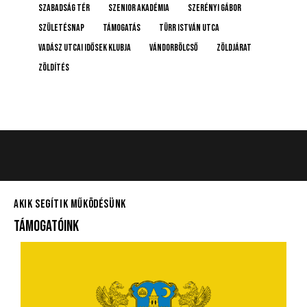
Szabadság tér
Szenior Akadémia
Szerényi Gábor
születésnap
támogatás
Türr István utca
Vadász Utcai Idősek Klubja
Vándorbölcső
Zöldjárat
Zöldítés
AKIK SEGÍTIK MŰKÖDÉSÜNK
TÁMOGATÓINK