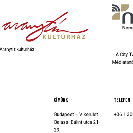
Aranytíz kultúrház
A City 
Médiataná
CÍMÜNK
TELEFON
Budapest – V. kerület
+36 1 3
Balassi Bálint utca 21-
23.