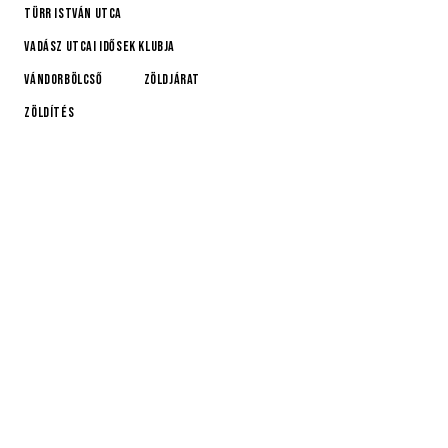
Türr István utca
Vadász Utcai Idősek Klubja
Vándorbölcső
Zöldjárat
Zöldítés