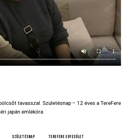
bölcsőt tavasszal. Születésnap – 12 éves a TereFere
téri japán emlékóra.
születésnap
TereFere Egyesület