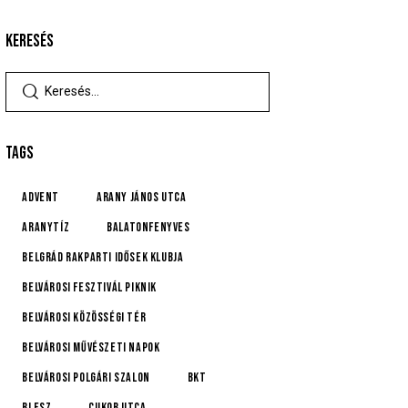
KERESÉS
TAGS
advent
Arany János utca
Aranytíz
Balatonfenyves
Belgrád Rakparti Idősek Klubja
Belvárosi Fesztivál Piknik
Belvárosi Közösségi Tér
Belvárosi Művészeti Napok
Belvárosi Polgári Szalon
BKT
BLESZ
Cukor utca