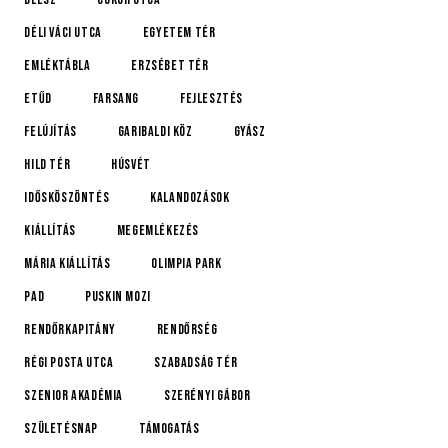
Déli Váci utca
Egyetem tér
emléktábla
Erzsébet tér
etűd
farsang
fejlesztés
felújítás
Garibaldi köz
gyász
Hild tér
húsvét
idősköszöntés
Kalandozások
kiállítás
megemlékezés
Mária kiállítás
Olimpia Park
pad
Puskin mozi
rendőrkapitány
rendőrség
Régi posta utca
Szabadság tér
Szenior Akadémia
Szerényi Gábor
születésnap
támogatás