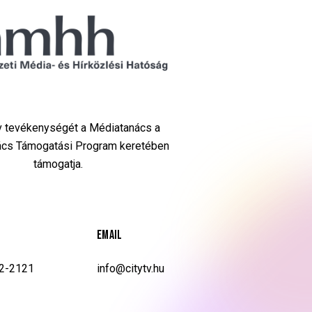
Tv tevékenységét a Médiatanács a
cs Támogatási Program keretében
támogatja.
EMAIL
02-2121
info@citytv.hu