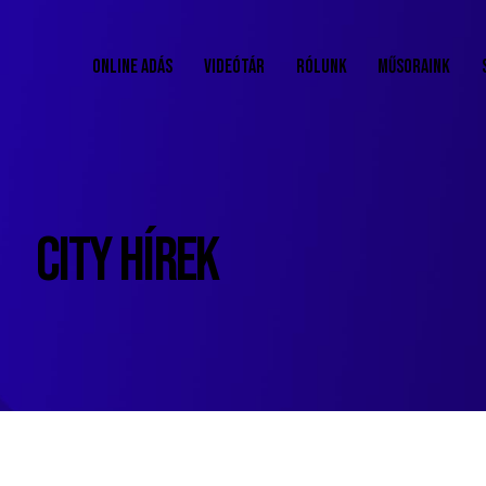
ONLINE ADÁS
VIDEÓTÁR
RÓLUNK
MŰSORAINK
CITY HÍREK