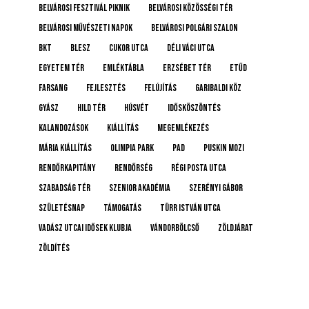
Belvárosi Fesztivál Piknik
Belvárosi Közösségi Tér
Belvárosi Művészeti Napok
Belvárosi Polgári Szalon
BKT
BLESZ
Cukor utca
Déli Váci utca
Egyetem tér
emléktábla
Erzsébet tér
etűd
farsang
fejlesztés
felújítás
Garibaldi köz
gyász
Hild tér
húsvét
idősköszöntés
Kalandozások
kiállítás
megemlékezés
Mária kiállítás
Olimpia Park
pad
Puskin mozi
rendőrkapitány
rendőrség
Régi posta utca
Szabadság tér
Szenior Akadémia
Szerényi Gábor
születésnap
támogatás
Türr István utca
Vadász Utcai Idősek Klubja
Vándorbölcső
Zöldjárat
Zöldítés