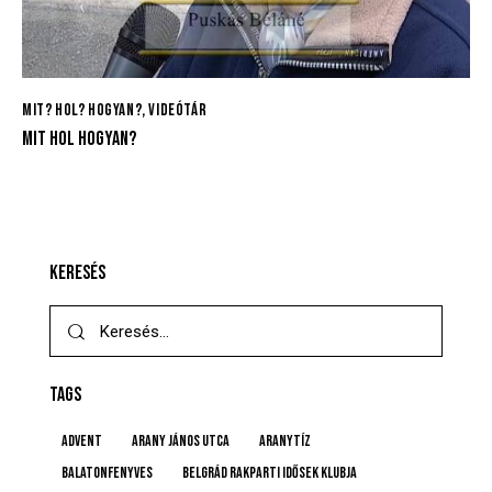
MIT? HOL? HOGYAN?
,
VIDEÓTÁR
MIT HOL HOGYAN?
KERESÉS
TAGS
advent
Arany János utca
Aranytíz
Balatonfenyves
Belgrád Rakparti Idősek Klubja