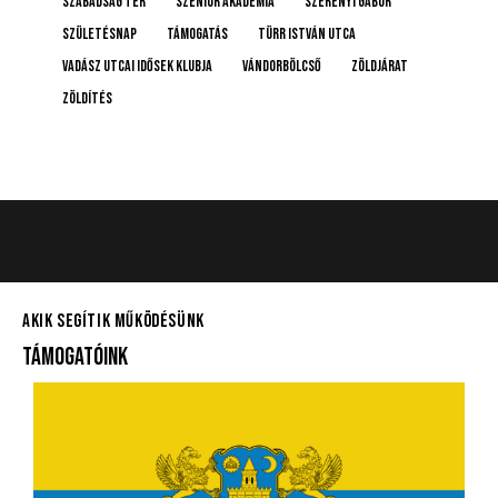
Szabadság tér
Szenior Akadémia
Szerényi Gábor
születésnap
támogatás
Türr István utca
Vadász Utcai Idősek Klubja
Vándorbölcső
Zöldjárat
Zöldítés
AKIK SEGÍTIK MŰKÖDÉSÜNK
TÁMOGATÓINK