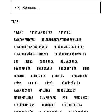
TAGS
advent
Arany János utca
Aranytíz
Balatonfenyves
Belgrád Rakparti Idősek Klubja
Belvárosi Fesztivál Piknik
Belvárosi Közösségi Tér
Belvárosi Művészeti Napok
Belvárosi Polgári Szalon
BKT
BLESZ
Cukor utca
Déli Váci utca
Egyetem tér
emléktábla
Erzsébet tér
etűd
farsang
fejlesztés
felújítás
Garibaldi köz
gyász
Hild tér
húsvét
idősköszöntés
Kalandozások
kiállítás
megemlékezés
Mária kiállítás
Olimpia Park
pad
Puskin mozi
rendőrkapitány
rendőrség
Régi posta utca