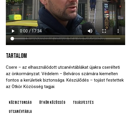
TARTALOM
Csere – az elhasználódott utcanévtáblákat újakra cserélteti
az önkormányzat. Védelem – Belváros számára kiemelten
fontos a kerületiek biztonsága. Készülődés – tojást festettek
az Ötkör Közösség tagjai.
közbiztonság
Ötkör Közösség
tojásfestés
utcanévtábla