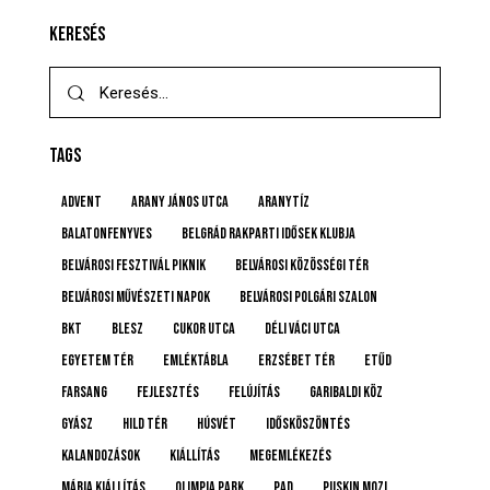
KERESÉS
TAGS
advent
Arany János utca
Aranytíz
Balatonfenyves
Belgrád Rakparti Idősek Klubja
Belvárosi Fesztivál Piknik
Belvárosi Közösségi Tér
Belvárosi Művészeti Napok
Belvárosi Polgári Szalon
BKT
BLESZ
Cukor utca
Déli Váci utca
Egyetem tér
emléktábla
Erzsébet tér
etűd
farsang
fejlesztés
felújítás
Garibaldi köz
gyász
Hild tér
húsvét
idősköszöntés
Kalandozások
kiállítás
megemlékezés
Mária kiállítás
Olimpia Park
pad
Puskin mozi