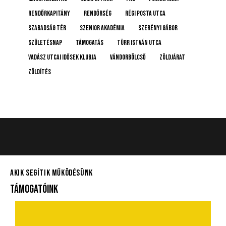
rendőrkapitány
rendőrség
Régi posta utca
Szabadság tér
Szenior Akadémia
Szerényi Gábor
születésnap
támogatás
Türr István utca
Vadász Utcai Idősek Klubja
Vándorbölcső
Zöldjárat
Zöldítés
AKIK SEGÍTIK MŰKÖDÉSÜNK
TÁMOGATÓINK