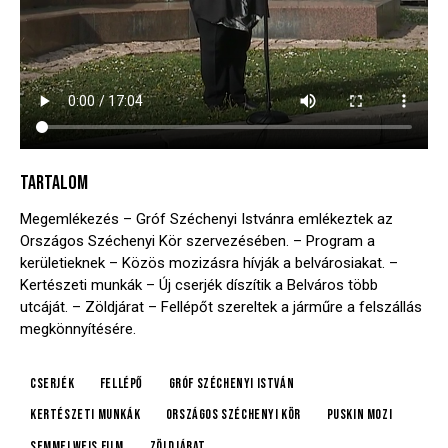
TARTALOM
Megemlékezés – Gróf Széchenyi Istvánra emlékeztek az
Országos Széchenyi Kör szervezésében. – Program a
kerületieknek – Közös mozizásra hívják a belvárosiakat. –
Kertészeti munkák – Új cserjék díszítik a Belváros több
utcáját. – Zöldjárat – Fellépőt szereltek a járműre a felszállás
megkönnyítésére.
cserjék
fellépő
gróf Széchenyi István
kertészeti munkák
Országos Széchenyi Kör
Puskin mozi
Semmelweis film
Zöldjárat