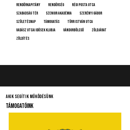
rendőrkapitány
rendőrség
Régi posta utca
Szabadság tér
Szenior Akadémia
Szerényi Gábor
születésnap
támogatás
Türr István utca
Vadász Utcai Idősek Klubja
Vándorbölcső
Zöldjárat
Zöldítés
AKIK SEGÍTIK MŰKÖDÉSÜNK
TÁMOGATÓINK