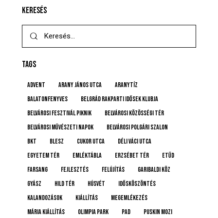
KERESÉS
TAGS
advent
Arany János utca
Aranytíz
Balatonfenyves
Belgrád Rakparti Idősek Klubja
Belvárosi Fesztivál Piknik
Belvárosi Közösségi Tér
Belvárosi Művészeti Napok
Belvárosi Polgári Szalon
BKT
BLESZ
Cukor utca
Déli Váci utca
Egyetem tér
emléktábla
Erzsébet tér
etűd
farsang
fejlesztés
felújítás
Garibaldi köz
gyász
Hild tér
húsvét
idősköszöntés
Kalandozások
kiállítás
megemlékezés
Mária kiállítás
Olimpia Park
pad
Puskin mozi