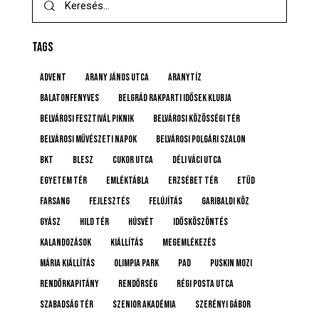
TAGS
advent
Arany János utca
Aranytíz
Balatonfenyves
Belgrád Rakparti Idősek Klubja
Belvárosi Fesztivál Piknik
Belvárosi Közösségi Tér
Belvárosi Művészeti Napok
Belvárosi Polgári Szalon
BKT
BLESZ
Cukor utca
Déli Váci utca
Egyetem tér
emléktábla
Erzsébet tér
etűd
farsang
fejlesztés
felújítás
Garibaldi köz
gyász
Hild tér
húsvét
idősköszöntés
Kalandozások
kiállítás
megemlékezés
Mária kiállítás
Olimpia Park
pad
Puskin mozi
rendőrkapitány
rendőrség
Régi posta utca
Szabadság tér
Szenior Akadémia
Szerényi Gábor