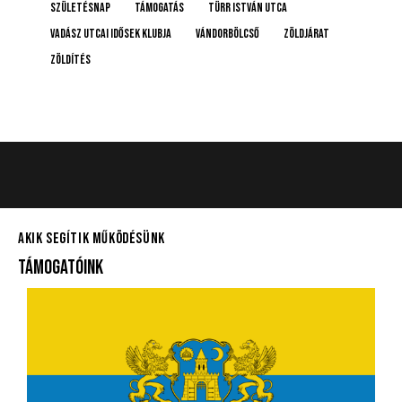
születésnap
támogatás
Türr István utca
Vadász Utcai Idősek Klubja
Vándorbölcső
Zöldjárat
Zöldítés
AKIK SEGÍTIK MŰKÖDÉSÜNK
TÁMOGATÓINK