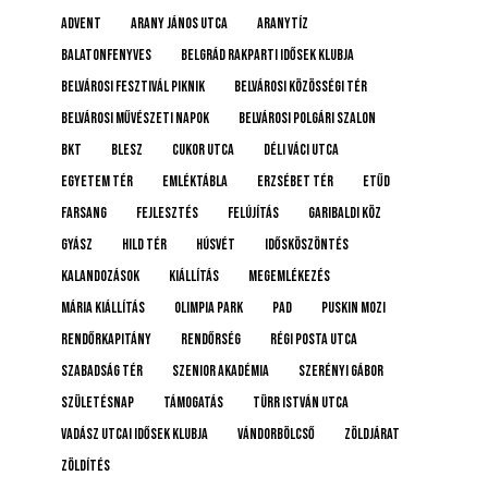
advent
Arany János utca
Aranytíz
Balatonfenyves
Belgrád Rakparti Idősek Klubja
Belvárosi Fesztivál Piknik
Belvárosi Közösségi Tér
Belvárosi Művészeti Napok
Belvárosi Polgári Szalon
BKT
BLESZ
Cukor utca
Déli Váci utca
Egyetem tér
emléktábla
Erzsébet tér
etűd
farsang
fejlesztés
felújítás
Garibaldi köz
gyász
Hild tér
húsvét
idősköszöntés
Kalandozások
kiállítás
megemlékezés
Mária kiállítás
Olimpia Park
pad
Puskin mozi
rendőrkapitány
rendőrség
Régi posta utca
Szabadság tér
Szenior Akadémia
Szerényi Gábor
születésnap
támogatás
Türr István utca
Vadász Utcai Idősek Klubja
Vándorbölcső
Zöldjárat
Zöldítés