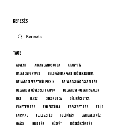
KERESÉS
TAGS
advent
Arany János utca
Aranytíz
Balatonfenyves
Belgrád Rakparti Idősek Klubja
Belvárosi Fesztivál Piknik
Belvárosi Közösségi Tér
Belvárosi Művészeti Napok
Belvárosi Polgári Szalon
BKT
BLESZ
Cukor utca
Déli Váci utca
Egyetem tér
emléktábla
Erzsébet tér
etűd
farsang
fejlesztés
felújítás
Garibaldi köz
gyász
Hild tér
húsvét
idősköszöntés