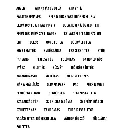
advent
Arany János utca
Aranytíz
Balatonfenyves
Belgrád Rakparti Idősek Klubja
Belvárosi Fesztivál Piknik
Belvárosi Közösségi Tér
Belvárosi Művészeti Napok
Belvárosi Polgári Szalon
BKT
BLESZ
Cukor utca
Déli Váci utca
Egyetem tér
emléktábla
Erzsébet tér
etűd
farsang
fejlesztés
felújítás
Garibaldi köz
gyász
Hild tér
húsvét
idősköszöntés
Kalandozások
kiállítás
megemlékezés
Mária kiállítás
Olimpia Park
pad
Puskin mozi
rendőrkapitány
rendőrség
Régi posta utca
Szabadság tér
Szenior Akadémia
Szerényi Gábor
születésnap
támogatás
Türr István utca
Vadász Utcai Idősek Klubja
Vándorbölcső
Zöldjárat
Zöldítés