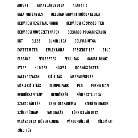
advent
Arany János utca
Aranytíz
Balatonfenyves
Belgrád Rakparti Idősek Klubja
Belvárosi Fesztivál Piknik
Belvárosi Közösségi Tér
Belvárosi Művészeti Napok
Belvárosi Polgári Szalon
BKT
BLESZ
Cukor utca
Déli Váci utca
Egyetem tér
emléktábla
Erzsébet tér
etűd
farsang
fejlesztés
felújítás
Garibaldi köz
gyász
Hild tér
húsvét
idősköszöntés
Kalandozások
kiállítás
megemlékezés
Mária kiállítás
Olimpia Park
pad
Puskin mozi
rendőrkapitány
rendőrség
Régi posta utca
Szabadság tér
Szenior Akadémia
Szerényi Gábor
születésnap
támogatás
Türr István utca
Vadász Utcai Idősek Klubja
Vándorbölcső
Zöldjárat
Zöldítés