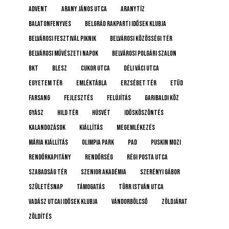
advent
Arany János utca
Aranytíz
Balatonfenyves
Belgrád Rakparti Idősek Klubja
Belvárosi Fesztivál Piknik
Belvárosi Közösségi Tér
Belvárosi Művészeti Napok
Belvárosi Polgári Szalon
BKT
BLESZ
Cukor utca
Déli Váci utca
Egyetem tér
emléktábla
Erzsébet tér
etűd
farsang
fejlesztés
felújítás
Garibaldi köz
gyász
Hild tér
húsvét
idősköszöntés
Kalandozások
kiállítás
megemlékezés
Mária kiállítás
Olimpia Park
pad
Puskin mozi
rendőrkapitány
rendőrség
Régi posta utca
Szabadság tér
Szenior Akadémia
Szerényi Gábor
születésnap
támogatás
Türr István utca
Vadász Utcai Idősek Klubja
Vándorbölcső
Zöldjárat
Zöldítés