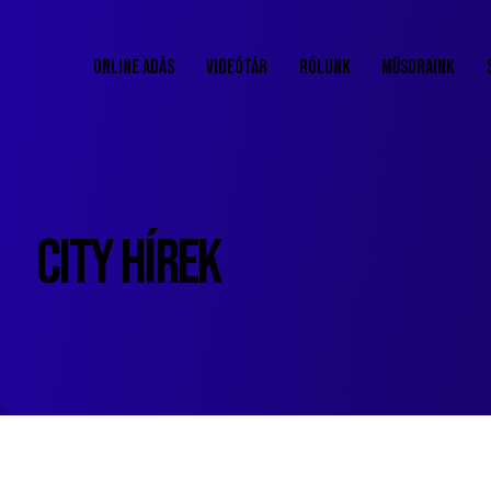
ONLINE ADÁS
VIDEÓTÁR
RÓLUNK
MŰSORAINK
CITY HÍREK