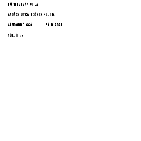
Türr István utca
Vadász Utcai Idősek Klubja
Vándorbölcső
Zöldjárat
Zöldítés