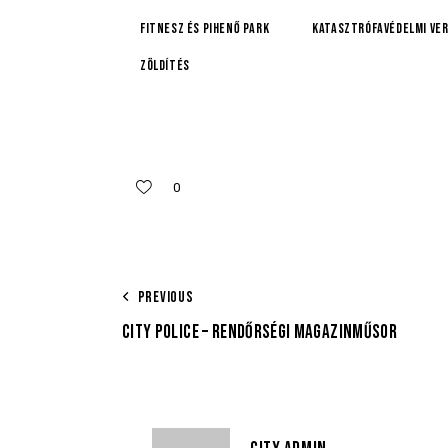
fitnesz és pihenő park
katasztrófavédelmi ve
Zöldítés
0
PREVIOUS
CITY POLICE – RENDŐRSÉGI MAGAZINMŰSOR