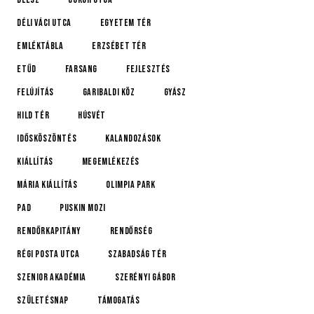
Déli Váci utca
Egyetem tér
emléktábla
Erzsébet tér
etűd
farsang
fejlesztés
felújítás
Garibaldi köz
gyász
Hild tér
húsvét
idősköszöntés
Kalandozások
kiállítás
megemlékezés
Mária kiállítás
Olimpia Park
pad
Puskin mozi
rendőrkapitány
rendőrség
Régi posta utca
Szabadság tér
Szenior Akadémia
Szerényi Gábor
születésnap
támogatás