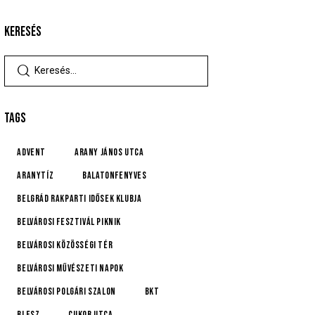
KERESÉS
TAGS
advent
Arany János utca
Aranytíz
Balatonfenyves
Belgrád Rakparti Idősek Klubja
Belvárosi Fesztivál Piknik
Belvárosi Közösségi Tér
Belvárosi Művészeti Napok
Belvárosi Polgári Szalon
BKT
BLESZ
Cukor utca