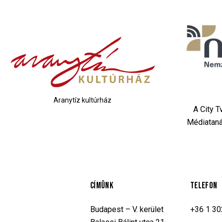
Aranytíz kultúrház
A City 
Médiataná
CÍMÜNK
TELEFON
Budapest – V. kerület
+36 1 3