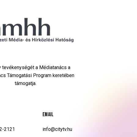
Tv tevékenységét a Médiatanács a
cs Támogatási Program keretében
támogatja.
EMAIL
02-2121
info@citytv.hu