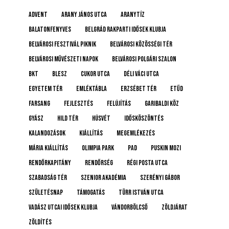
advent
Arany János utca
Aranytíz
Balatonfenyves
Belgrád Rakparti Idősek Klubja
Belvárosi Fesztivál Piknik
Belvárosi Közösségi Tér
Belvárosi Művészeti Napok
Belvárosi Polgári Szalon
BKT
BLESZ
Cukor utca
Déli Váci utca
Egyetem tér
emléktábla
Erzsébet tér
etűd
farsang
fejlesztés
felújítás
Garibaldi köz
gyász
Hild tér
húsvét
idősköszöntés
Kalandozások
kiállítás
megemlékezés
Mária kiállítás
Olimpia Park
pad
Puskin mozi
rendőrkapitány
rendőrség
Régi posta utca
Szabadság tér
Szenior Akadémia
Szerényi Gábor
születésnap
támogatás
Türr István utca
Vadász Utcai Idősek Klubja
Vándorbölcső
Zöldjárat
Zöldítés