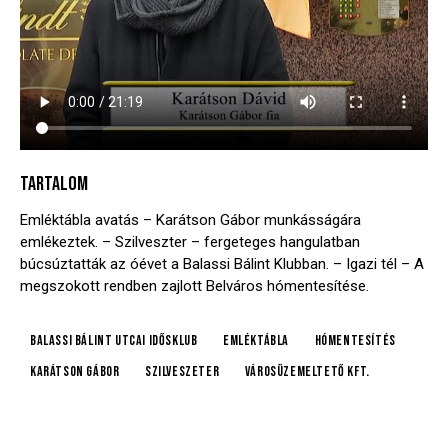
TARTALOM
Emléktábla avatás – Karátson Gábor munkásságára
emlékeztek. – Szilveszter – fergeteges hangulatban
búcsúztatták az óévet a Balassi Bálint Klubban. – Igazi tél – A
megszokott rendben zajlott Belváros hómentesítése.
Balassi Bálint Utcai Idősklub
emléktábla
hómentesítés
Karátson Gábor
szilveszeter
Városüzemeltető Kft.