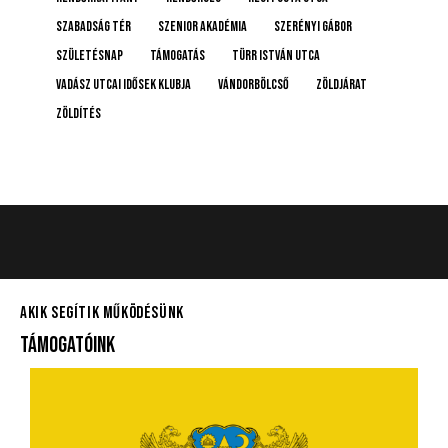
Szabadság tér
Szenior Akadémia
Szerényi Gábor
születésnap
támogatás
Türr István utca
Vadász Utcai Idősek Klubja
Vándorbölcső
Zöldjárat
Zöldítés
AKIK SEGÍTIK MŰKÖDÉSÜNK
TÁMOGATÓINK