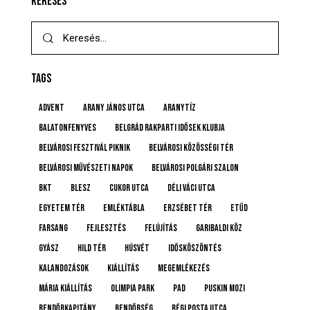
KERESÉS
TAGS
advent
Arany János utca
Aranytíz
Balatonfenyves
Belgrád Rakparti Idősek Klubja
Belvárosi Fesztivál Piknik
Belvárosi Közösségi Tér
Belvárosi Művészeti Napok
Belvárosi Polgári Szalon
BKT
BLESZ
Cukor utca
Déli Váci utca
Egyetem tér
emléktábla
Erzsébet tér
etűd
farsang
fejlesztés
felújítás
Garibaldi köz
gyász
Hild tér
húsvét
idősköszöntés
Kalandozások
kiállítás
megemlékezés
Mária kiállítás
Olimpia Park
pad
Puskin mozi
rendőrkapitány
rendőrség
Régi posta utca