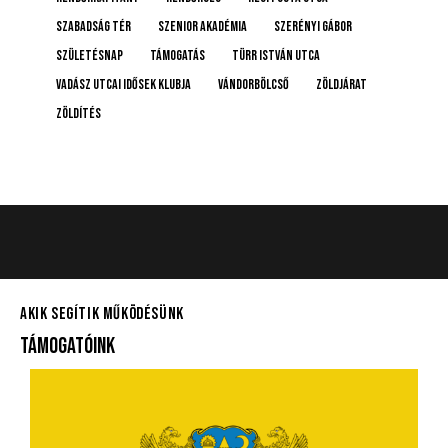
Szabadság tér
Szenior Akadémia
Szerényi Gábor
születésnap
támogatás
Türr István utca
Vadász Utcai Idősek Klubja
Vándorbölcső
Zöldjárat
Zöldítés
AKIK SEGÍTIK MŰKÖDÉSÜNK
TÁMOGATÓINK