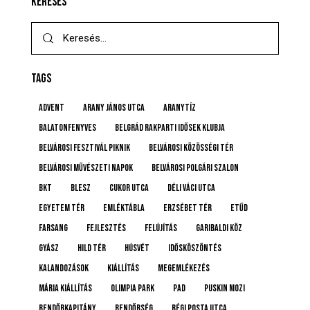
KERESÉS
TAGS
advent
Arany János utca
Aranytíz
Balatonfenyves
Belgrád Rakparti Idősek Klubja
Belvárosi Fesztivál Piknik
Belvárosi Közösségi Tér
Belvárosi Művészeti Napok
Belvárosi Polgári Szalon
BKT
BLESZ
Cukor utca
Déli Váci utca
Egyetem tér
emléktábla
Erzsébet tér
etűd
farsang
fejlesztés
felújítás
Garibaldi köz
gyász
Hild tér
húsvét
idősköszöntés
Kalandozások
kiállítás
megemlékezés
Mária kiállítás
Olimpia Park
pad
Puskin mozi
rendőrkapitány
rendőrség
Régi posta utca