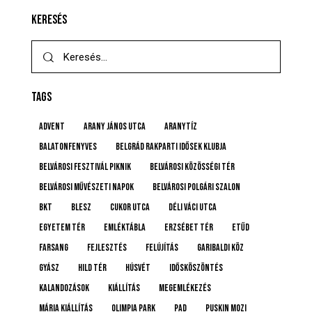
KERESÉS
TAGS
advent
Arany János utca
Aranytíz
Balatonfenyves
Belgrád Rakparti Idősek Klubja
Belvárosi Fesztivál Piknik
Belvárosi Közösségi Tér
Belvárosi Művészeti Napok
Belvárosi Polgári Szalon
BKT
BLESZ
Cukor utca
Déli Váci utca
Egyetem tér
emléktábla
Erzsébet tér
etűd
farsang
fejlesztés
felújítás
Garibaldi köz
gyász
Hild tér
húsvét
idősköszöntés
Kalandozások
kiállítás
megemlékezés
Mária kiállítás
Olimpia Park
pad
Puskin mozi