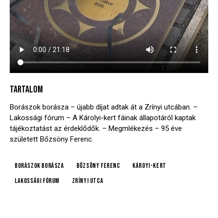
TARTALOM
Borászok borásza – újabb díjat adtak át a Zrínyi utcában. –
Lakossági fórum – A Károlyi-kert fáinak állapotáról kaptak
tájékoztatást az érdeklődők. – Megmlékezés – 95 éve
született Bőzsöny Ferenc.
Borászok borásza
Bőzsöny Ferenc
Károyi-kert
lakossági fórum
Zrínyi utca