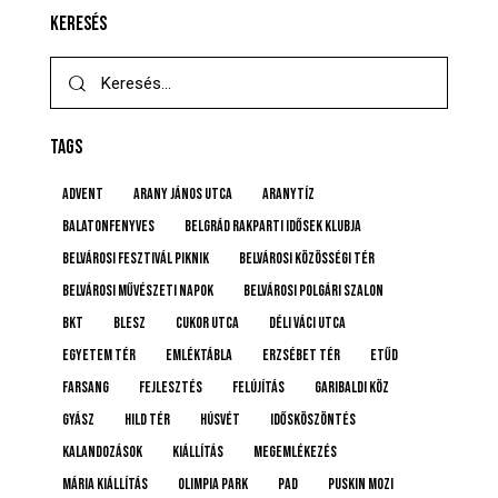
KERESÉS
TAGS
advent
Arany János utca
Aranytíz
Balatonfenyves
Belgrád Rakparti Idősek Klubja
Belvárosi Fesztivál Piknik
Belvárosi Közösségi Tér
Belvárosi Művészeti Napok
Belvárosi Polgári Szalon
BKT
BLESZ
Cukor utca
Déli Váci utca
Egyetem tér
emléktábla
Erzsébet tér
etűd
farsang
fejlesztés
felújítás
Garibaldi köz
gyász
Hild tér
húsvét
idősköszöntés
Kalandozások
kiállítás
megemlékezés
Mária kiállítás
Olimpia Park
pad
Puskin mozi