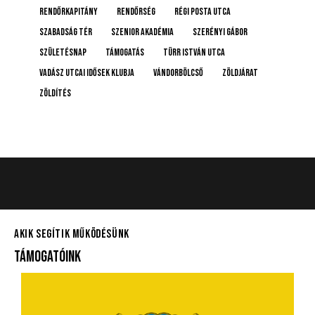
rendőrkapitány
rendőrség
Régi posta utca
Szabadság tér
Szenior Akadémia
Szerényi Gábor
születésnap
támogatás
Türr István utca
Vadász Utcai Idősek Klubja
Vándorbölcső
Zöldjárat
Zöldítés
AKIK SEGÍTIK MŰKÖDÉSÜNK
TÁMOGATÓINK