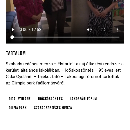
TARTALOM
Szabadszedéses menza – Elstartolt az új étkezési rendszer a
kerületi általános iskolákban. – Idősköszöntés – 95 éves lett
Gidai Gyuláné. – Tájékoztató – Lakossági fórumot tartottak
az Olimpia park faállományáról.
Gidai Gyuláné
idősköszöntés
lakossági fórum
Olipia park
szabadszedéses menza