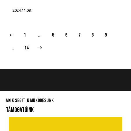
2024.11.08.
1
…
5
6
7
8
9
>
…
14
AKIK SEGÍTIK MŰKÖDÉSÜNK
TÁMOGATÓINK