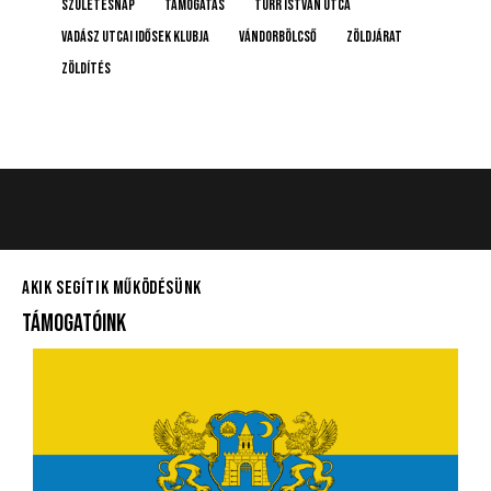
születésnap
támogatás
Türr István utca
Vadász Utcai Idősek Klubja
Vándorbölcső
Zöldjárat
Zöldítés
AKIK SEGÍTIK MŰKÖDÉSÜNK
TÁMOGATÓINK