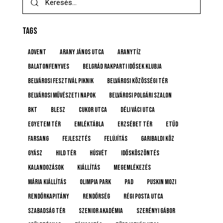
TAGS
advent
Arany János utca
Aranytíz
Balatonfenyves
Belgrád Rakparti Idősek Klubja
Belvárosi Fesztivál Piknik
Belvárosi Közösségi Tér
Belvárosi Művészeti Napok
Belvárosi Polgári Szalon
BKT
BLESZ
Cukor utca
Déli Váci utca
Egyetem tér
emléktábla
Erzsébet tér
etűd
farsang
fejlesztés
felújítás
Garibaldi köz
gyász
Hild tér
húsvét
idősköszöntés
Kalandozások
kiállítás
megemlékezés
Mária kiállítás
Olimpia Park
pad
Puskin mozi
rendőrkapitány
rendőrség
Régi posta utca
Szabadság tér
Szenior Akadémia
Szerényi Gábor