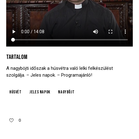
TARTALOM
A nagyböjti időszak a húsvétra való lelki felkészülést
szolgálja. – Jeles napok. – Programajánló!
húsvét
jeles napok
nagyböjt
0