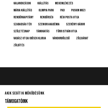
Kalandozások
kiállítás
megemlékezés
Mária kiállítás
Olimpia Park
pad
Puskin mozi
rendőrkapitány
rendőrség
Régi posta utca
Szabadság tér
Szenior Akadémia
Szerényi Gábor
születésnap
támogatás
Türr István utca
Vadász Utcai Idősek Klubja
Vándorbölcső
Zöldjárat
Zöldítés
AKIK SEGÍTIK MŰKÖDÉSÜNK
TÁMOGATÓINK