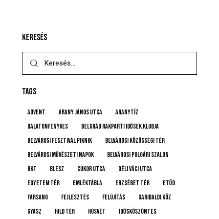
KERESÉS
TAGS
advent
Arany János utca
Aranytíz
Balatonfenyves
Belgrád Rakparti Idősek Klubja
Belvárosi Fesztivál Piknik
Belvárosi Közösségi Tér
Belvárosi Művészeti Napok
Belvárosi Polgári Szalon
BKT
BLESZ
Cukor utca
Déli Váci utca
Egyetem tér
emléktábla
Erzsébet tér
etűd
farsang
fejlesztés
felújítás
Garibaldi köz
gyász
Hild tér
húsvét
idősköszöntés