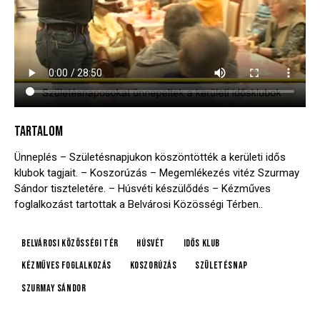
TARTALOM
Ünneplés – Születésnapjukon köszöntötték a kerületi idős
klubok tagjait. – Koszorúzás – Megemlékezés vitéz Szurmay
Sándor tiszteletére. – Húsvéti készülődés – Kézműves
foglalkozást tartottak a Belvárosi Közösségi Térben..
Belvárosi Közösségi Tér
húsvét
idős klub
kézműves foglalkozás
koszorúzás
születésnap
Szurmay Sándor