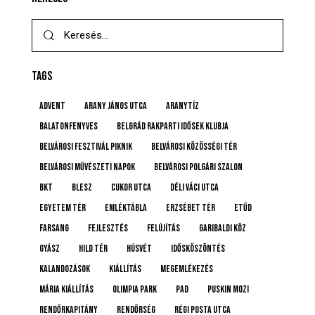
TAGS
advent
Arany János utca
Aranytíz
Balatonfenyves
Belgrád Rakparti Idősek Klubja
Belvárosi Fesztivál Piknik
Belvárosi Közösségi Tér
Belvárosi Művészeti Napok
Belvárosi Polgári Szalon
BKT
BLESZ
Cukor utca
Déli Váci utca
Egyetem tér
emléktábla
Erzsébet tér
etűd
farsang
fejlesztés
felújítás
Garibaldi köz
gyász
Hild tér
húsvét
idősköszöntés
Kalandozások
kiállítás
megemlékezés
Mária kiállítás
Olimpia Park
pad
Puskin mozi
rendőrkapitány
rendőrség
Régi posta utca