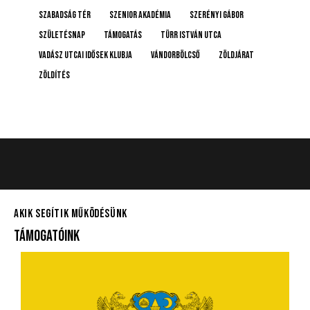
Szabadság tér
Szenior Akadémia
Szerényi Gábor
születésnap
támogatás
Türr István utca
Vadász Utcai Idősek Klubja
Vándorbölcső
Zöldjárat
Zöldítés
AKIK SEGÍTIK MŰKÖDÉSÜNK
TÁMOGATÓINK